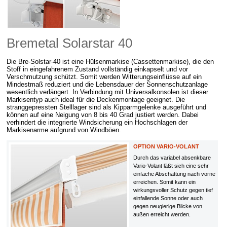
Bremetal Solarstar 40
Die Bre-Solstar-40 ist eine Hülsenmarkise (Cassettenmarkise), die den
Stoff in eingefahrenem Zustand vollständig einkapselt und vor
Verschmutzung schützt. Somit werden Witterungseinflüsse auf ein
Mindestmaß reduziert und die Lebensdauer der Sonnenschutzanlage
wesentlich verlängert. In Verbindung mit Universalkonsolen ist dieser
Markisentyp auch ideal für die Deckenmontage geeignet. Die
stranggepressten Stelllager sind als Kipparmgelenke ausgeführt und
können auf eine Neigung von 8 bis 40 Grad justiert werden. Dabei
verhindert die integrierte Windsicherung ein Hochschlagen der
Markisenarme aufgrund von Windböen.
OPTION VARIO-VOLANT
Durch das variabel absenkbare
Vario-Volant läßt sich eine sehr
einfache Abschattung nach vorne
erreichen. Somit kann ein
wirkungsvoller Schutz gegen tief
einfallende Sonne oder auch
gegen neugierige Blicke von
außen erreicht werden.