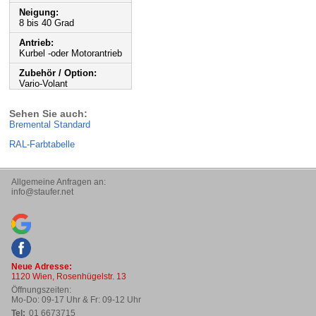
Neigung:
8 bis 40 Grad
Antrieb:
Kurbel -oder Motorantrieb
Zubehör / Option:
Vario-Volant
Sehen Sie auch:
Bremental Standard
RAL-Farbtabelle
Allgemeine Anfragen an:
ten.refuats@ofni
Neue Adresse:
1120 Wien, Rosenhügelstr. 13
Öffnungszeiten:
Mo-Do: 09-17 Uhr & Fr: 09-12 Uhr
Tel:
01 6673715